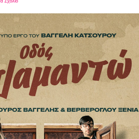
α Σχόλιο