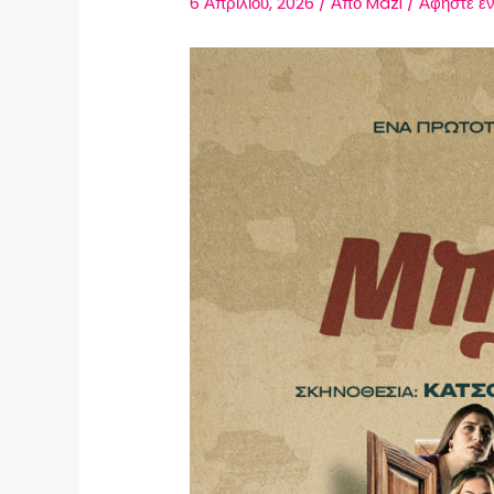
6 Απριλίου, 2026
/ Από
Mazi
/
Αφήστε έν