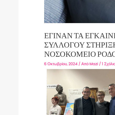
ΈΓΙΝΑΝ ΤΑ ΕΓΚΑΊ
ΣΥΛΛΌΓΟΥ ΣΤΉΡΙ
ΝΟΣΟΚΟΜΕΊΟ ΡΌΔ
6 Οκτωβρίου, 2024
/ Από
Mazi
/
1 Σχόλι