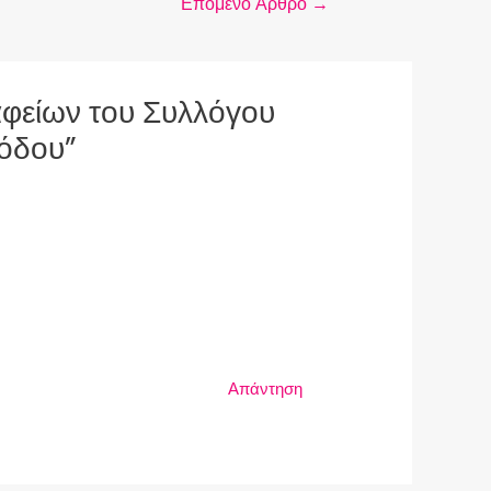
Επόμενο Άρθρο
→
ραφείων του Συλλόγου
όδου”
Απάντηση