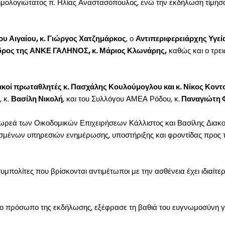
σιμολογιώτατος π. Ηλίας Αναστασόπουλος, ενώ την εκδήλωση τίμησ
ου Αιγαίου, κ. Γιώργος Χατζημάρκος
, ο
Αντιπεριφερειάρχης Υγεία
δρος της ΑΝΚΕ ΓΑΛΗΝΟΣ, κ. Μάριος Κλωνάρης,
καθώς και ο τρε
οί πρωταθλητές κ. Πασχάλης Κουλούμογλου και κ. Νίκος Κοντ
 κ.
Βασίλη Νικολή
, και του Συλλόγου ΑΜΕΑ Ρόδου, κ.
Παναγιώτη 
δωρεά των Οικοδομικών Επιχειρήσεων Κάλλιστος και Βασίλης Δια
μένων υπηρεσιών ενημέρωσης, υποστήριξης και φροντίδας προς του
μπολίτες που βρίσκονται αντιμέτωποι με την ασθένεια έχει ιδιαίτε
νο πρόσωπο της εκδήλωσης, εξέφρασε τη βαθιά του ευγνωμοσύνη γι