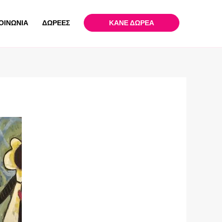
ΟΙΝΩΝΙΑ
ΔΩΡΕΕΣ
ΚΑΝΕ ΔΩΡΕΑ