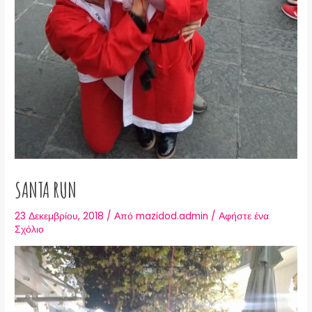
SANTA RUN
23 Δεκεμβρίου, 2018
/ Από
mazidod.admin
/
Αφήστε ένα
Σχόλιο