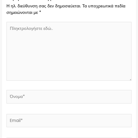
Η ηλ. διεύθυνση σας δεν δημοσιεύεται.
Τα υποχρεωτικά πεδία
σημειώνονται με
*
Πληκτρολογήστε
εδώ..
Όνομα*
Email*