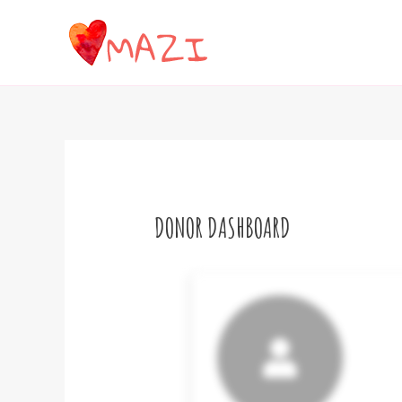
Μετάβαση
στο
περιεχόμενο
DONOR DASHBOARD